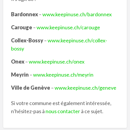
Bardonnex
–
www.keepinuse.ch/bardonnex
Carouge
–
www.keepinuse.ch/carouge
Collex-Bossy
–
www.keepinuse.ch/collex-
bossy
Onex
–
www.keepinuse.ch/
onex
Meyrin
–
www.keepinuse.ch/
meyrin
Ville de Genève
–
www.keepinuse.ch/geneve
Si votre commune est également intéressée,
n’hésitez-pas à
nous contacter
à ce sujet.