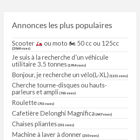
Annonces les plus populaires
Scooter
ou moto 🏍 50 cc ou 125cc
(2064 vues)
Je suis à la recherche d’un véhicule
utilitaire 3.5 tonnes
(1954 vues)
Bonjour, je recherche un vélo(L-XL)
(1151 vues)
Cherche tourne-disques ou hauts-
parleurs et ampli
(765 vues)
Roulette
(755 vues)
Cafetière Delonghi Magnifica
(447 vues)
Chaises pliantes
(351 vues)
Machine à laver à donner
(250 vues)