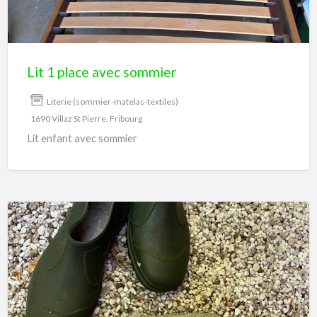
sommier
Lit 1 place avec sommier
Literie (sommier-matelas-textiles)
1690 Villaz St Pierre, Fribourg
Lit enfant avec sommier
Paire
de
sabots
de
jardin