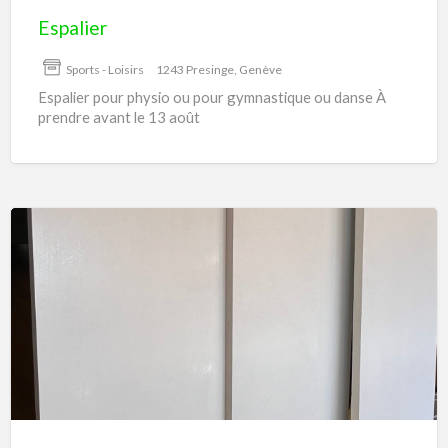
Espalier
Sports - Loisirs
1243 Presinge, Genève
Espalier pour physio ou pour gymnastique ou danse À
prendre avant le 13 août
Etagères
à
poser
sur
mur