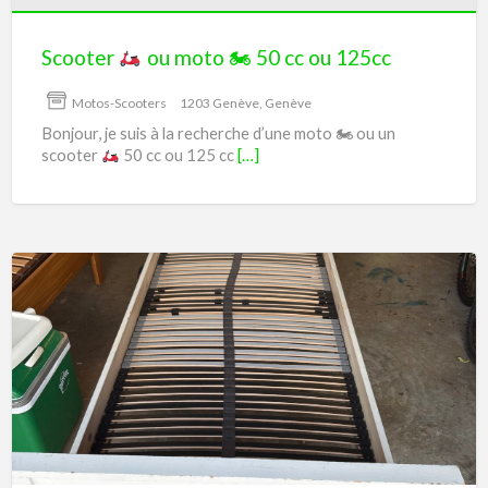
cc
ou
Scooter
ou moto 🏍 50 cc ou 125cc
125cc
Motos-Scooters
1203 Genève, Genève
Bonjour, je suis à la recherche d’une moto 🏍 ou un
scooter
50 cc ou 125 cc
[…]
Lit
1
place