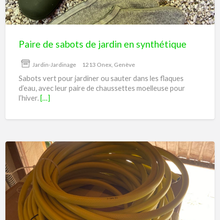
en
synthétique
Paire de sabots de jardin en synthétique
Jardin-Jardinage
1213 Onex, Genève
Sabots vert pour jardiner ou sauter dans les flaques
d’eau, avec leur paire de chaussettes moelleuse pour
l’hiver.
[…]
Tuyau
d’arrosage