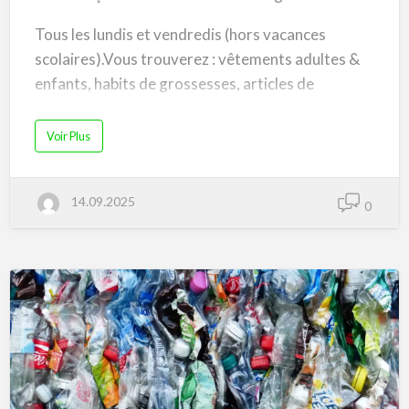
Tous les lundis et vendredis (hors vacances
scolaires).Vous trouverez : vêtements adultes &
enfants, habits de grossesses, articles de
puériculture, déguisements, chaussures et
autres.Venez échanger vos habits !Entrée libre.
a
Voir Plus
b
o
u
t
T
14.09.2025
R
0
O
C
G
R
A
T
U
I
T
à
C
h
ê
n
e
-
B
o