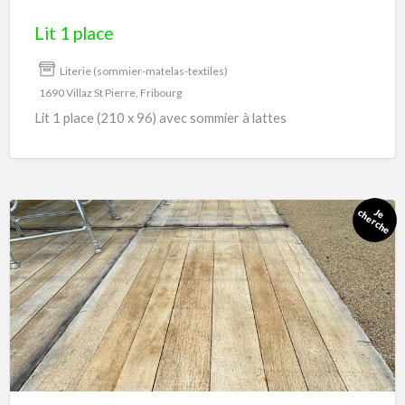
Lit 1 place
Literie (sommier-matelas-textiles)
1690 Villaz St Pierre, Fribourg
Lit 1 place (210 x 96) avec sommier à lattes
30
m2
de
plancher
ou
panneaux
dd