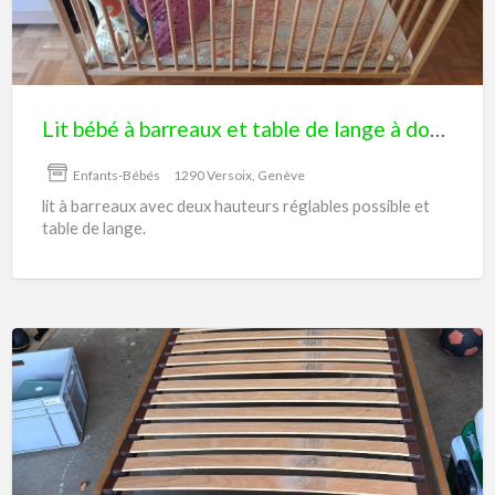
et
table
de
lange
Lit bébé à barreaux et table de lange à donner
à
donner
Enfants-Bébés
1290 Versoix, Genève
lit à barreaux avec deux hauteurs réglables possible et
table de lange.
Lit
1
place
avec