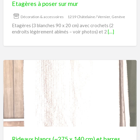
Etagères à poser sur mur
Décoration & accessoires
1219 Châtelaine / Vernier, Genève
Etagères (3 blanches 90 x 20 cm) avec crochets (2
endroits légèrement abîmés – voir photos) et 2
[…]
Rideaux
blancs
(~275
x
140
cm)
et
barres
Rideaux blancs (~275 x 140 cm) et barres de rideaux