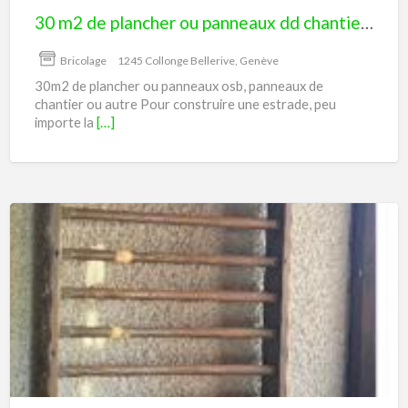
chantier,
30 m2 de plancher ou panneaux dd chantier, osb..
osb..
Bricolage
1245 Collonge Bellerive, Genève
30m2 de plancher ou panneaux osb, panneaux de
chantier ou autre Pour construire une estrade, peu
importe la
[…]
Espalier