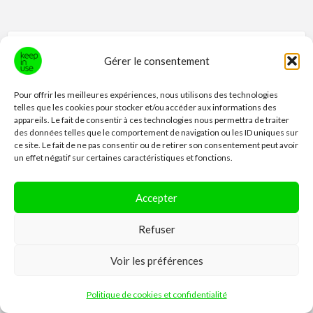
o
o
t
r
e
u
a
s
t
s
Gérer le consentement
o
B
Statistiques
c
i
i
a
Pour offrir les meilleures expériences, nous utilisons des technologies
t
telles que les cookies pour stocker et/ou accéder aux informations des
14'780
i
g
o
appareils. Le fait de consentir à ces technologies nous permettra de traiter
Nous sommes actuellement
n
P
des données telles que le comportement de navigation ou les ID uniques sur
e
t
utilisateurs·trices inscrit·e·s sur KiU.
ce site. Le fait de ne pas consentir ou de retirer son consentement peut avoir
l
t
un effet négatif sur certaines caractéristiques et fonctions.
e
19'203
a
l
l
annonces ont été postées sur le
e
s
m
Accepter
site depuis sa création.
e
t
n
t
119
i
u
Refuser
Il y a actuellement
annonces sur le site.
t
c
i
l
99
e
Voir les préférences
C
!
Il y a actuellement
annonces
"JE DONNE"
o
sur le site.
Politique de cookies et confidentialité
u