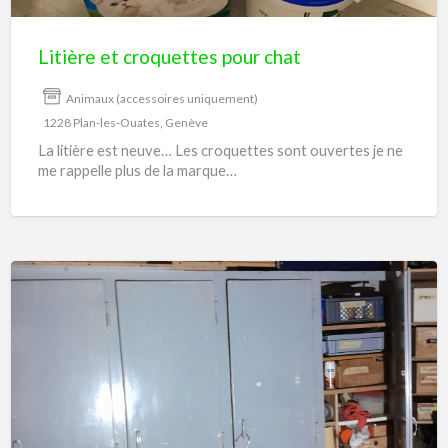
Litière et croquettes pour chat
Animaux (accessoires uniquement)
1228 Plan-les-Ouates, Genève
La litière est neuve… Les croquettes sont ouvertes je ne
me rappelle plus de la marque…
Divers
meubles
de
rangement