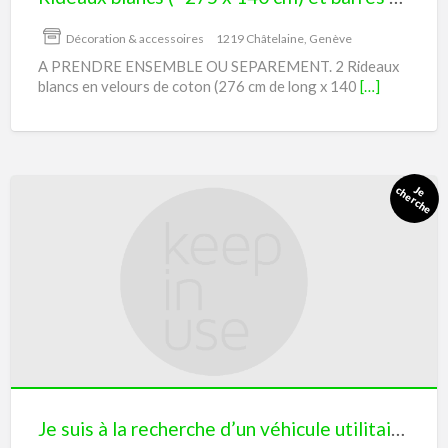
de
rideaux
Décoration & accessoires
1219 Châtelaine, Genève
A PRENDRE ENSEMBLE OU SEPAREMENT. 2 Rideaux
blancs en velours de coton (276 cm de long x 140
[…]
Je
suis
à
la
recherche
d’un
véhicule
utilitaire
Je suis à la recherche d’un véhicule utilitaire 3.5 tonnes
3.5