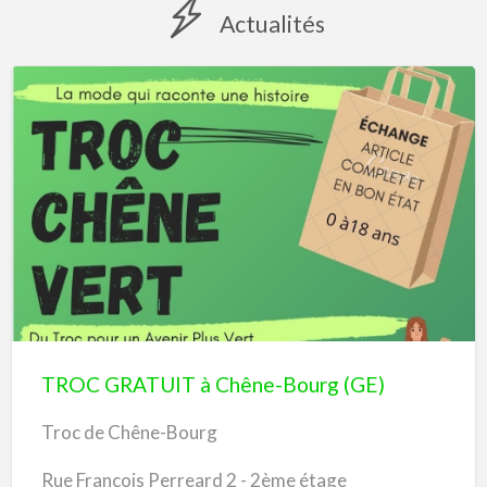
Actualités
TROC
GRATUIT
à
Chêne-
Bourg
(GE)
TROC GRATUIT à Chêne-Bourg (GE)
Troc de Chêne-Bourg
Rue François Perreard 2 - 2ème étage