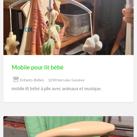
Mobile
pour
lit
bébé
Mobile pour lit bébé
Enfants-Bébés
1290 Versoix, Genève
mobile lit bébé à pile avec animaux et musique.
Maxi