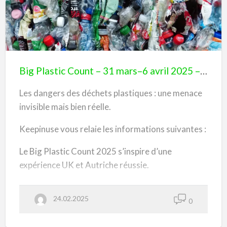
u
Big
r
g
Plastic
(
G
Count
E
)
–
31
mars–
Big Plastic Count – 31 mars–6 avril 2025 – Toute la Suisse se mobilise pour réduire le plastique –
6
Les dangers des déchets plastiques : une menace
avril
invisible mais bien réelle.
2025
–
Keepinuse vous relaie les informations suivantes :
Toute
Le Big Plastic Count 2025 s’inspire d’une
la
expérience UK et Autriche réussie.
Suisse
se
Un site dédié sera ouvert le 27 février. Chacun
mobilise
24.02.2025
pourra s’inscrire et participer.
0
pour
réduire
https://agirageneve.ch/actions