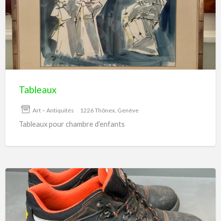
Tableaux
Art – Antiquités
1226 Thônex, Genève
Tableaux pour chambre d’enfants
Chaussures
de
sécurité