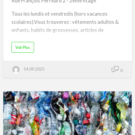
Rue François Perreard 2 - 2ème étage
Tous les lundis et vendredis (hors vacances
scolaires).Vous trouverez : vêtements adultes &
enfants, habits de grossesses, articles de
puériculture, déguisements, chaussures et
autres.Venez échanger vos habits !Entrée libre.
a
Voir Plus
b
o
u
t
T
14.09.2025
R
0
O
C
G
R
A
T
U
I
T
à
C
h
ê
n
e
-
B
o