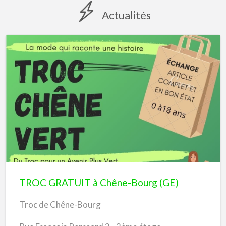
Actualités
TROC
GRATUIT
à
Chêne-
Bourg
(GE)
TROC GRATUIT à Chêne-Bourg (GE)
Troc de Chêne-Bourg