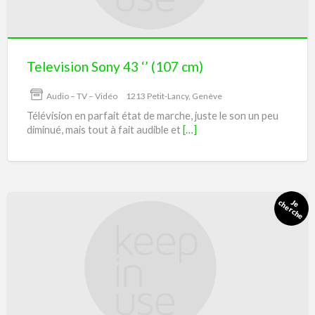
Television Sony 43 ‘’ (107 cm)
Audio – TV – Vidéo
1213 Petit-Lancy, Genève
Télévision en parfait état de marche, juste le son un peu
diminué, mais tout à fait audible et
[…]
Cherche
cadres
pour
tableaux