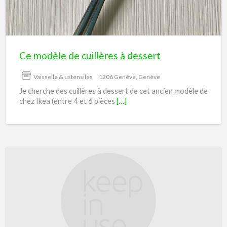
à
dessert
Ce modèle de cuillères à dessert
Vaisselle & ustensiles
1206 Genève, Genève
Je cherche des cuillères à dessert de cet ancien modèle de
chez Ikea (entre 4 et 6 pièces
[…]
Television
Sony
43 ‘’
(107
cm)