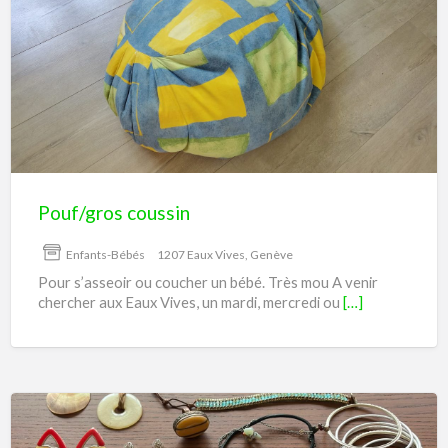
Pouf/gros
coussin
Pouf/gros coussin
Enfants-Bébés
1207 Eaux Vives, Genève
Pour s’asseoir ou coucher un bébé. Très mou A venir
chercher aux Eaux Vives, un mardi, mercredi ou
[…]
Donne