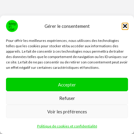
b
v
o
o
t
r
e
u
a
s
t
Gérer le consentement
s
o
B
Statistiques
c
i
Pour offrir les meilleures expériences, nous utilisons des technologies
i
a
t
telles que les cookies pour stocker et/ou accéder aux informations des
14'786
i
g
appareils. Le fait de consentir à ces technologies nous permettra de traiter
o
Nous sommes actuellement
n
des données telles que le comportement de navigation ou les ID uniques sur
P
e
ce site. Le fait de ne pas consentir ou de retirer son consentement peut avoir
t
utilisateurs·trices inscrit·e·s sur KiU.
l
t
un effet négatif sur certaines caractéristiques et fonctions.
e
19'230
a
l
l
annonces ont été postées sur le
e
s
Accepter
m
site depuis sa création.
e
t
n
t
136
i
Refuser
u
Il y a actuellement
annonces sur le site.
t
c
i
l
Voir les préférences
113
e
C
!
Il y a actuellement
annonces
"JE
o
Politique de cookies et confidentialité
DONNE"
sur le site.
u