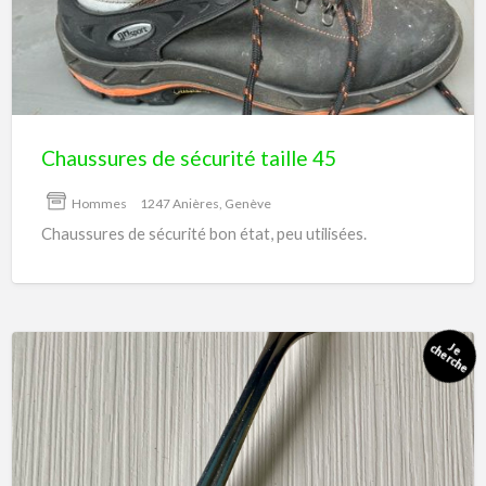
taille
45
Chaussures de sécurité taille 45
Hommes
1247 Anières, Genève
Chaussures de sécurité bon état, peu utilisées.
Ce
modèle
de
cuillères