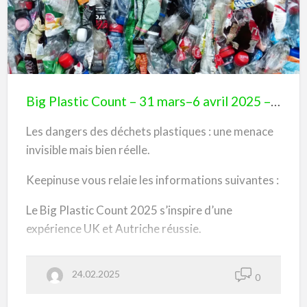
u
Big
r
g
Plastic
(
G
Count
E
)
–
31
mars–
Big Plastic Count – 31 mars–6 avril 2025 – Toute la Suisse se mobilise pour réduire le plastique –
6
Les dangers des déchets plastiques : une menace
avril
invisible mais bien réelle.
2025
–
Keepinuse vous relaie les informations suivantes :
Toute
Le Big Plastic Count 2025 s’inspire d’une
la
expérience UK et Autriche réussie.
Suisse
se
Un site dédié sera ouvert le 27 février. Chacun
mobilise
24.02.2025
pourra s’inscrire et participer.
0
pour
réduire