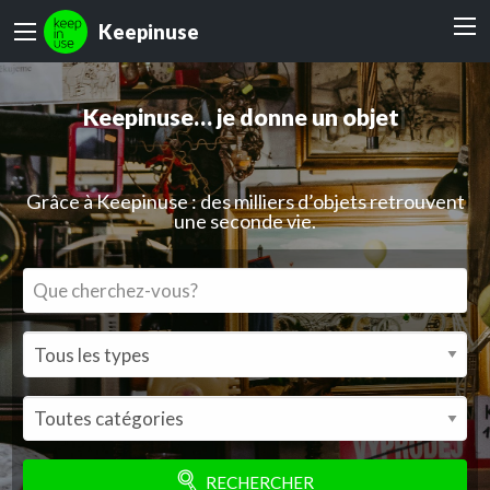
Keepinuse
Keepinuse…
les petites annonces d'objets
donnés en
|
Grâce à Keepinuse : des milliers d’objets retrouvent
une seconde vie.
RECHERCHER