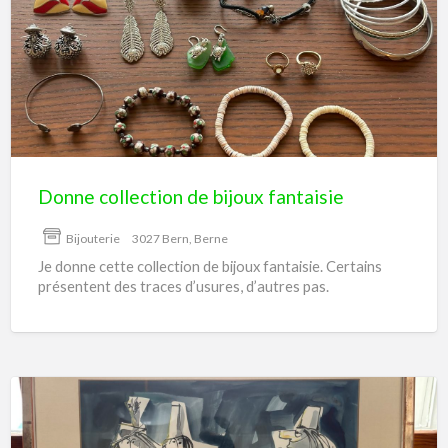
collection
de
bijoux
fantaisie
Donne collection de bijoux fantaisie
Bijouterie
3027 Bern, Berne
Je donne cette collection de bijoux fantaisie. Certains
présentent des traces d’usures, d’autres pas.
Tableaux