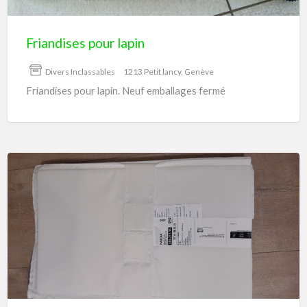
Friandises pour lapin
Divers Inclassables
1213 Petit lancy, Genève
Friandises pour lapin. Neuf emballages fermé
Armoire
en
tissus
pour
penderie